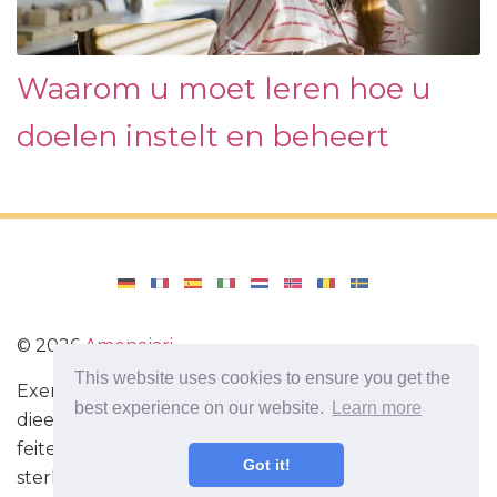
Waarom u moet leren hoe u
doelen instelt en beheert
©
2026
Amenajari
This website uses cookies to ensure you get the
Exercise. Diëten en recepten voor een gezond
best experience on our website.
Learn more
dieet. Oefeningen voor de hersenen. Interessante
feiten. Zelfontwikkeling. Wees vandaag slimmer en
Got it!
sterker!