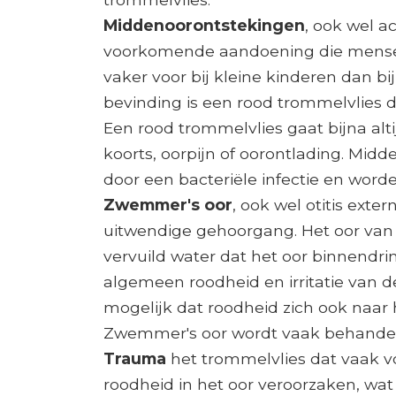
Middenoorontstekingen
, ook wel a
voorkomende aandoening die mensen v
vaker voor bij kleine kinderen dan 
bevinding is een rood trommelvlies d
Een rood trommelvlies gaat bijna a
koorts, oorpijn of oorontlading. Mi
door een bacteriële infectie en word
Zwemmer's oor
, ook wel otitis exte
uitwendige gehoorgang. Het oor va
vervuild water dat het oor binnendrin
algemeen roodheid en irritatie van 
mogelijk dat roodheid zich ook naar 
Zwemmer's oor wordt vaak behandeld
Trauma
het trommelvlies dat vaak 
roodheid in het oor veroorzaken, wa