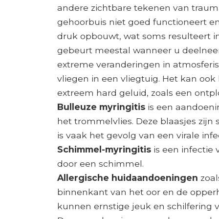
andere zichtbare tekenen van trauma
gehoorbuis niet goed functioneert e
druk opbouwt, wat soms resulteert in
gebeurt meestal wanneer u deelneemt
extreme veranderingen in atmosferis
vliegen in een vliegtuig. Het kan ook
extreem hard geluid, zoals een ontplo
Bulleuze myringitis
is een aandoenin
het trommelvlies. Deze blaasjes zijn
is vaak het gevolg van een virale infec
Schimmel-myringitis
is een infectie
door een schimmel.
Allergische huidaandoeningen
zoal
binnenkant van het oor en de opperh
kunnen ernstige jeuk en schilfering 