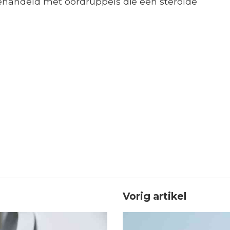
andeld met oordruppels die een steroïde
Vorig artikel