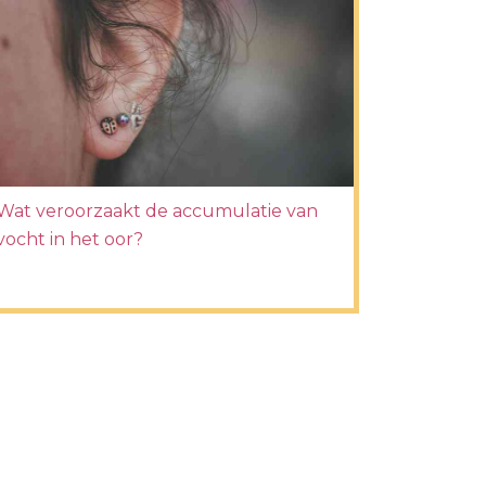
Wat veroorzaakt de accumulatie van
vocht in het oor?