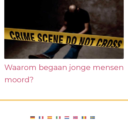
Waarom begaan jonge mensen
moord?