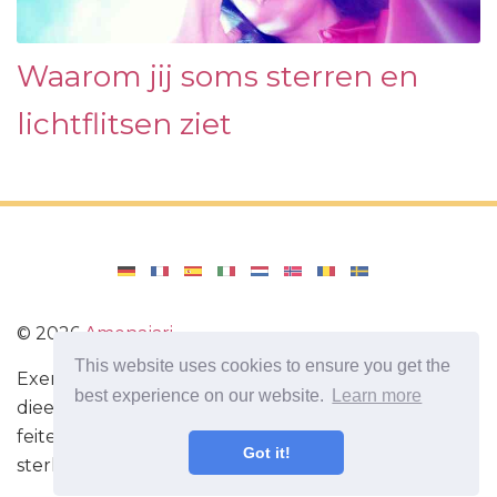
Waarom jij soms sterren en
lichtflitsen ziet
©
2026
Amenajari
This website uses cookies to ensure you get the
Exercise. Diëten en recepten voor een gezond
best experience on our website.
Learn more
dieet. Oefeningen voor de hersenen. Interessante
feiten. Zelfontwikkeling. Wees vandaag slimmer en
Got it!
sterker!