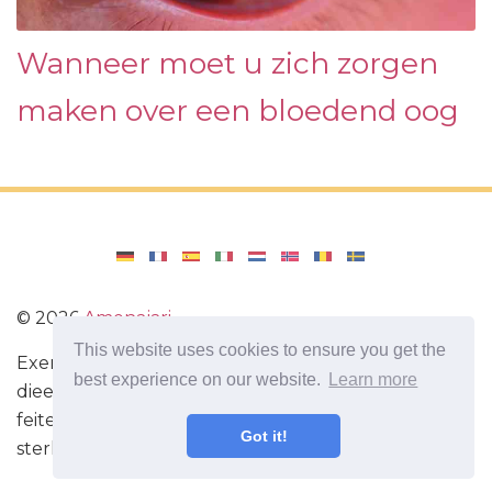
Wanneer moet u zich zorgen
maken over een bloedend oog
©
2026
Amenajari
This website uses cookies to ensure you get the
Exercise. Diëten en recepten voor een gezond
best experience on our website.
Learn more
dieet. Oefeningen voor de hersenen. Interessante
feiten. Zelfontwikkeling. Wees vandaag slimmer en
Got it!
sterker!