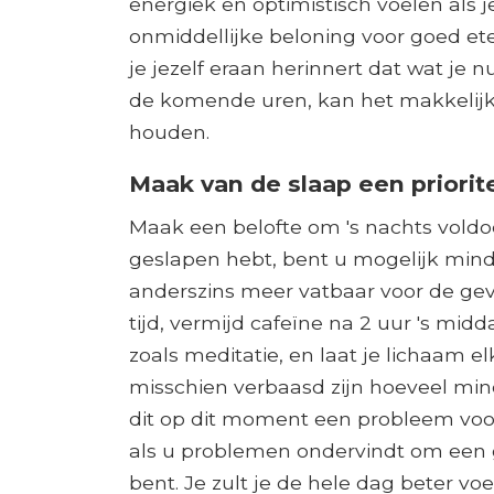
energiek en optimistisch voelen als j
onmiddellijke beloning voor goed et
je jezelf eraan herinnert dat wat je n
de komende uren, kan het makkelijke
houden.
Maak van de slaap een priorite
Maak een belofte om 's nachts voldo
geslapen hebt, bent u mogelijk mind
anderszins meer vatbaar voor de gev
tijd, vermijd cafeïne na 2 uur 's mi
zoals meditatie, en laat je lichaam el
misschien verbaasd zijn hoeveel mind
dit op dit moment een probleem voor
als u problemen ondervindt om een ​​
bent. Je zult je de hele dag beter voe