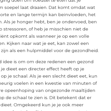
gging doen om voedsel te eten dat je
m soepel laat draaien. Dat komt omdat wat
orte en lange termijn kan beïnvloeden, het
. Als je honger hebt, ben je ondervoed, ben
 stressoren, of heb je misschien niet de
ciënt opkomt als wanneer je op een volle
 Kijken naar wat je eet, kan zowel een
ijn als een hulpmiddel voor de gezondheid.
 idee is om om deze redenen een gezond
e dieet een directer effect heeft op je
 je schaal. Als je een slecht dieet eet, kun
meurig voelen in een kwestie van minuten of
tere opeenhoping van ongezonde maaltijden
p de schaal te zien is. Dit betekent dat er
t dieet. Omgekeerd kun je je ook meer