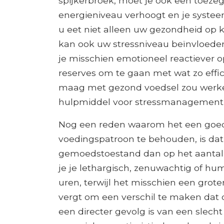
spijkerbroek, moet je ook een toeze
energieniveau verhoogt en je systee
u eet niet alleen uw gezondheid op k
kan ook uw stressniveau beïnvloeden
je misschien emotioneel reactiever op
reserves om te gaan met wat zo effi
maag met gezond voedsel zou werken.
hulpmiddel voor stressmanagement z
Nog een reden waarom het een goed
voedingspatroon te behouden, is dat j
gemoedstoestand dan op het aantal op
je je lethargisch, zenuwachtig of hu
uren, terwijl het misschien een gro
vergt om een ​​verschil te maken dat o
een directer gevolg is van een slech