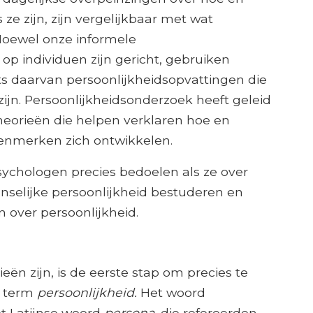
e zijn, zijn vergelijkbaar met wat
Hoewel onze informele
p individuen zijn gericht, gebruiken
ts daarvan persoonlijkheidsopvattingen die
ijn. Persoonlijkheidsonderzoek heeft geleid
heorieën die helpen verklaren hoe en
enmerken zich ontwikkelen.
ychologen precies bedoelen als ze over
nselijke persoonlijkheid bestuderen en
n over persoonlijkheid.
eën zijn, is de eerste stap om precies te
e term
persoonlijkheid.
Het woord
et Latijnse woord
persona
, die refereerden