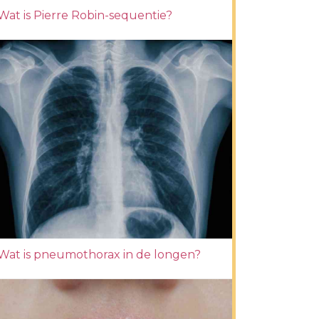
Wat is Pierre Robin-sequentie?
Wat is pneumothorax in de longen?