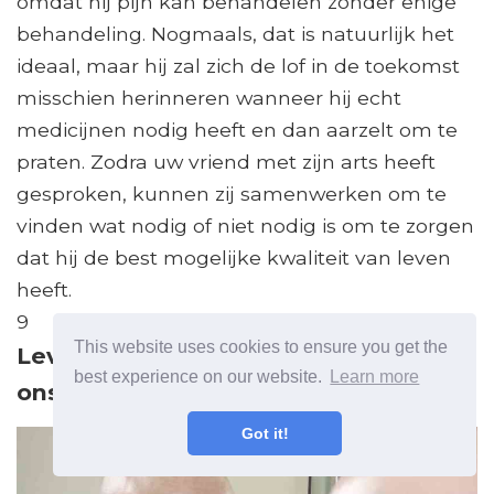
omdat hij pijn kan behandelen zonder enige
behandeling. Nogmaals, dat is natuurlijk het
ideaal, maar hij zal zich de lof in de toekomst
misschien herinneren wanneer hij echt
medicijnen nodig heeft en dan aarzelt om te
praten. Zodra uw vriend met zijn arts heeft
gesproken, kunnen zij samenwerken om te
vinden wat nodig of niet nodig is om te zorgen
dat hij de best mogelijke kwaliteit van leven
heeft.
9
This website uses cookies to ensure you get the
Leven met kanker verandert hoe we
best experience on our website.
Learn more
onszelf zien
Got it!