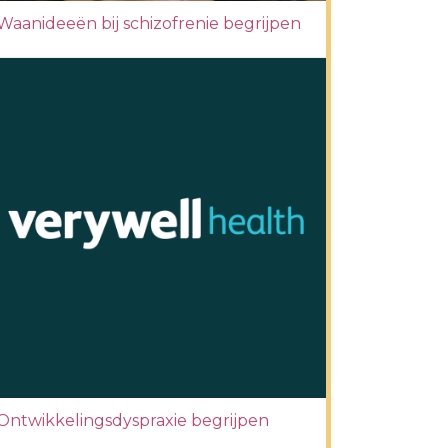
Waanideeën bij schizofrenie begrijpen
Ontwikkelingsdyspraxie begrijpen