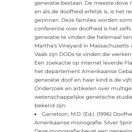
generatie bestaan. De meeste dov
en als de doofheid erfelijk is, is het
gezinnen. Deze families worden som
conferentie over doofheid is het zel
generatie te vinden die helemaal te
Martha's Vineyard in Massachusetts wa
Vaak zijn DODs te vinden die werken 
Een zoekactie op internet leverde Fla
het departement Amerikaanse Gebaren
generatie doof en haar kind is de vijf
Onderzoek en artikelen over multige
wetenschappelijke genetische studie
bekend zijn:
Garretson, M.D. (Ed.). (1996) Doofh
Amerikaanse monografie. Silver Sprin
Deze monografie bevat een genealogi