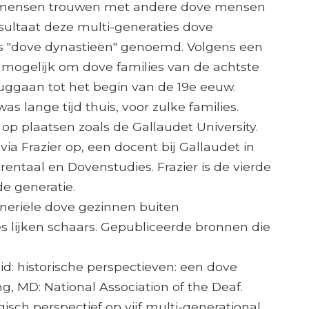
e mensen trouwen met andere dove mensen
 resultaat deze multi-generaties dove
s "dove dynastieën" genoemd. Volgens een
fs mogelijk om dove families van de achtste
ruggaan tot het begin van de 19e eeuw.
s lange tijd thuis, voor zulke families.
op plaatsen zoals de Gallaudet University.
via Frazier op, een docent bij Gallaudet in
taal en Dovenstudies. Frazier is de vierde
de generatie.
neriële dove gezinnen buiten
s lijken schaars. Gepubliceerde bronnen die
eid: historische perspectieven: een dove
g, MD: National Association of the Deaf.
sch perspectief op vijf multi-generational