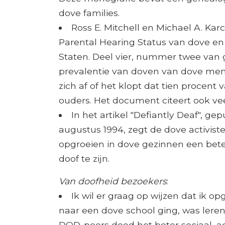
dove families.
Ross E. Mitchell en Michael A. Ka
Parental Hearing Status van dove en
Staten. Deel vier, nummer twee van 
prevalentie van doven van dove men
zich af of het klopt dat tien procen
ouders. Het document citeert ook vee
In het artikel "Defiantly Deaf", g
augustus 1994, zegt de dove activist
opgroeien in dove gezinnen een bet
doof te zijn.
Van doofheid bezoekers
:
Ik wil er graag op wijzen dat ik opg
naar een dove school ging, was leren
DOD-peers deed het beter sociaal,