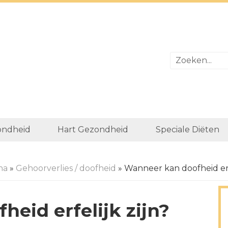
ondheid
Hart Gezondheid
Speciale Diëten
na
»
Gehoorverlies / doofheid
» Wanneer kan doofheid erfe
eid erfelijk zijn?