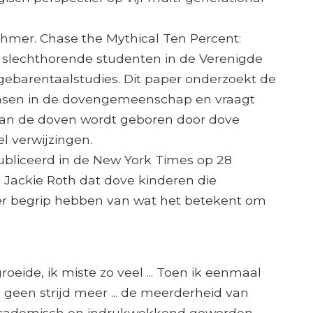
rchmer. Chase the Mythical Ten Percent:
 slechthorende studenten in de Verenigde
gebarentaalstudies. Dit paper onderzoekt de
sen in de dovengemeenschap en vraagt ​​
t van de doven wordt geboren door dove
l verwijzingen.
epubliceerd in de New York Times op 28
e Jackie Roth dat dove kinderen die
er begrip hebben van wat het betekent om
roeide, ik miste zo veel ... Toen ik eenmaal
 geen strijd meer ... de meerderheid van
 academisch en indrukwekkend geworden