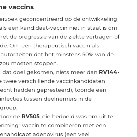
he vaccins
derzoek geconcentreerd op de ontwikkeling
ls een kandidaat-vaccin niet in staat is om
het de progressie van de ziekte vertragen of
de. Om een ​​therapeutisch vaccin als
 autoriteiten dat het minstens 50% van de
n zou moeten stoppen.
bij dat doel gekomen, niets meer dan
RV144-
ie twee verschillende vaccinkandidaten
slecht hadden gepresteerd), toonde een
infecties tussen deelnemers in de
ogroep.
 door de
RV505
, die bedoeld was om uit te
"priming" vaccin te combineren met een
gehandicapt adenovirus (een veel