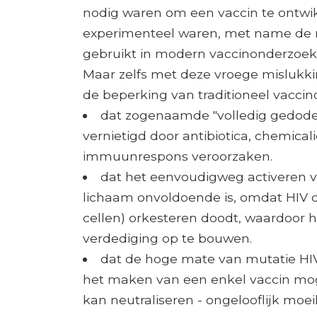
nodig waren om een ​​vaccin te ont
experimenteel waren, met name de
gebruikt in modern vaccinonderzoek.
Maar zelfs met deze vroege mislukk
de beperking van traditioneel vacci
dat zogenaamde "volledig gedode" 
vernietigd door antibiotica, chemicali
immuunrespons veroorzaken.
dat het eenvoudigweg activeren v
lichaam onvoldoende is, omdat HIV 
cellen) orkesteren doodt, waardoor het
verdediging op te bouwen.
dat de hoge mate van mutatie HIV 
het maken van een enkel vaccin moge
kan neutraliseren - ongelooflijk moeil