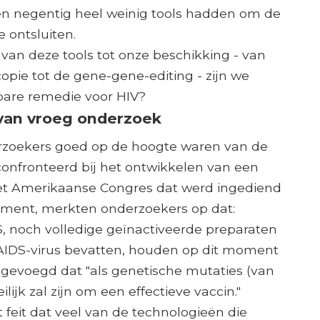
 en negentig heel weinig tools hadden om de
 ontsluiten.
an deze tools tot onze beschikking - van
ie tot de gene-gene-editing - zijn we
pbare remedie voor HIV?
van vroeg onderzoek
nderzoekers goed op de hoogte waren van de
onfronteerd bij het ontwikkelen van een
 het Amerikaanse Congres dat werd ingediend
sment, merkten onderzoekers op dat:
S, noch volledige geïnactiveerde preparaten
 AIDS-virus bevatten, houden op dit moment
oegevoegd dat "als genetische mutaties (van
lijk zal zijn om een ​​effectieve vaccin."
eit dat veel van de technologieën die