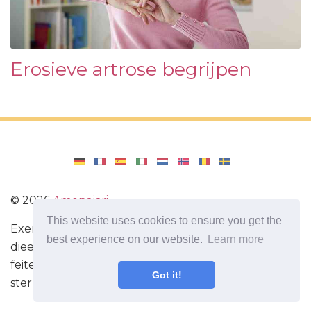
Erosieve artrose begrijpen
©
2026
Amenajari
This website uses cookies to ensure you get the
Exercise. Diëten en recepten voor een gezond
best experience on our website.
Learn more
dieet. Oefeningen voor de hersenen. Interessante
feiten. Zelfontwikkeling. Wees vandaag slimmer en
Got it!
sterker!