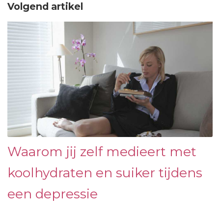
Volgend artikel
Waarom jij zelf medieert met
koolhydraten en suiker tijdens
een depressie