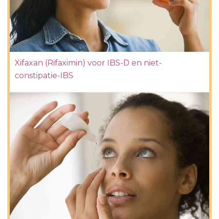
Xifaxan (Rifaximin) voor IBS-D en niet-
constipatie-IBS